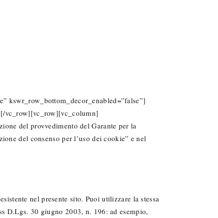
se” kswr_row_bottom_decor_enabled=”false”]
][/vc_row][vc_row][vc_column]
azione del provvedimento del Garante per la
izione del consenso per l’uso dei cookie” e nel
sistente nel presente sito. Puoi utilizzare la stessa
7 e ss D.Lgs. 30 giugno 2003, n. 196: ad esempio,