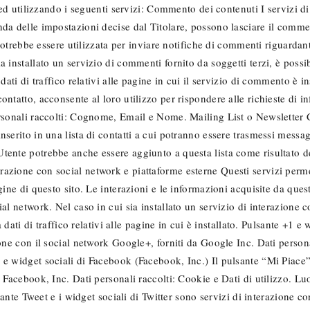
tà ed utilizzando i seguenti servizi: Commento dei contenuti I servizi
nda delle impostazioni decise dal Titolare, possono lasciare il comm
a potrebbe essere utilizzata per inviare notifiche di commenti riguardan
 installato un servizio di commenti fornito da soggetti terzi, è possi
dati di traffico relativi alle pagine in cui il servizio di commento è 
ntatto, acconsente al loro utilizzo per rispondere alle richieste di i
rsonali raccolti: Cognome, Email e Nome. Mailing List o Newsletter Con
nserito in una lista di contatti a cui potranno essere trasmessi messa
ente potrebbe anche essere aggiunto a questa lista come risultato de
zione con social network e piattaforme esterne Questi servizi permet
gine di questo sito. Le interazioni e le informazioni acquisite da que
al network. Nel caso in cui sia installato un servizio di interazione c
a dati di traffico relativi alle pagine in cui è installato. Pulsante +1
one con il social network Google+, forniti da Google Inc. Dati persona
e widget sociali di Facebook (Facebook, Inc.) Il pulsante “Mi Piace”
a Facebook, Inc. Dati personali raccolti: Cookie e Dati di utilizzo. L
sante Tweet e i widget sociali di Twitter sono servizi di interazione con