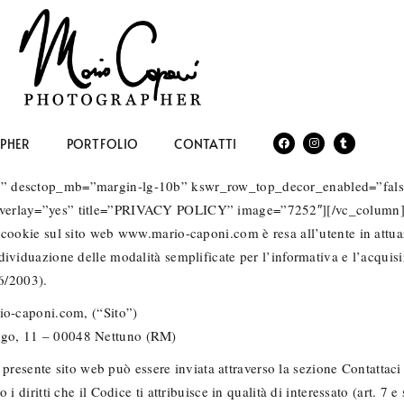
PHER
PORTFOLIO
CONTATTI
es” desctop_mb=”margin-lg-10b” kswr_row_top_decor_enabled=”fal
 overlay=”yes” title=”PRIVACY POLICY” image=”7252″][/vc_column
 cookie sul sito web www.mario-caponi.com è resa all’utente in attu
ividuazione delle modalità semplificate per l’informativa e l’acquis
96/2003).
io-caponi.com, (“Sito”)
go, 11 – 00048 Nettuno (RM)
l presente sito web può essere inviata attraverso la sezione Contattaci e
i diritti che il Codice ti attribuisce in qualità di interessato (art. 