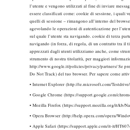
l’utente e vengono utilizzati al fine di inviare messa
essere classificati come: cookie di sessione, i quali 
quelli di sessione – rimangono all’interno del browser
agevolando le operazioni di autenticazione per l’utent
sul quale l’utente sta navigando. cookie di terza parte
navigando (in forza, di regola, di un contratto tra il 
apprezzati dagli utenti utilizziamo anche, come stru
strumento di nostra titolarità, per maggiori informazi
http://www.google.it/policies/privacy/partners/ Se pr
Do Not Track) del tuo browser. Per sapere come attiva
• Internet Explorer (http://ie.microsoft.com/Testdri
• Google Chrome (https://support.google.com/chrom
• Mozilla Firefox (https://support.mozilla.org/it/kb/
• Opera Browser (http://help.opera.com/opera/Windo
• Apple Safari (https://support.apple.com/it-it/HT607