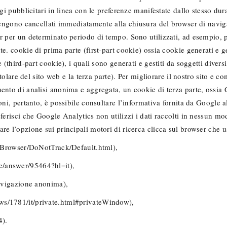
ggi pubblicitari in linea con le preferenze manifestate dallo stesso d
vengono cancellati immediatamente alla chiusura del browser di navigaz
 per un determinato periodo di tempo. Sono utilizzati, ad esempio, per
e. cookie di prima parte (first-part cookie) ossia cookie generati e g
 (third-part cookie), i quali sono generati e gestiti da soggetti diversi
titolare del sito web e la terza parte). Per migliorare il nostro sito 
mento di analisi anonima e aggregata, un cookie di terza parte, ossi
oni, pertanto, è possibile consultare l’informativa fornita da Google a
eferisci che Google Analytics non utilizzi i dati raccolti in nessun 
re l’opzione sui principali motori di ricerca clicca sul browser che u
ve/Browser/DoNotTrack/Default.html),
e/answer/95464?hl=it),
Navigazione anonima),
ws/1781/it/private.html#privateWindow),
4).