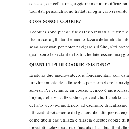
accesso, cancellazione, aggiornamento, rettificazione
tuoi dati personali sono trattati in ogni caso second
COSA SONO I COOKIE?
I cookies sono piccoli file di testo inviati all’uten
riconoscere gli utenti e memorizzare determinate infor
sono necessari per poter navigare sul Sito, altri hann
quali sono le sezioni del Sito che interessano maggior
QUANTI TIPI DI COOKIE ESISTONO?
Esistono due macro-categorie fondamentali, con caratt
funzionamento del sito web e per permettere la naviga
servizi. Per esempio, un cookie tecnico è indispensab
lingua, della visualizzazione, e così via. I cookie t
del sito web (permettendo, ad esempio, di realizzare u
utilizzati direttamente dal gestore del sito per raccog
come quelli che utilizza e rilascia questo; cookie di 
i prodotti selezionati per l’acquisto) al fine di miglio