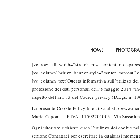
HOME
PHOTOGRA
[vc_row full_width=”stretch_row_content_no_spac
[vc_column][whizz_banner style=”center_content”
[vc_column_text]Questa informativa sull’utilizzo dei
protezione dei dati personali dell’8 maggio 2014 “Ind
rispetto dell’art. 13 del Codice privacy (D.Lgs. n. 1
La presente Cookie Policy è relativa al sito www.mar
Mario Caponi – P.IVA 11592201005 | Via Sassolun
Ogni ulteriore richiesta circa l’utilizzo dei cookie ne
sezione Contattaci per esercitare in qualsiasi momento 