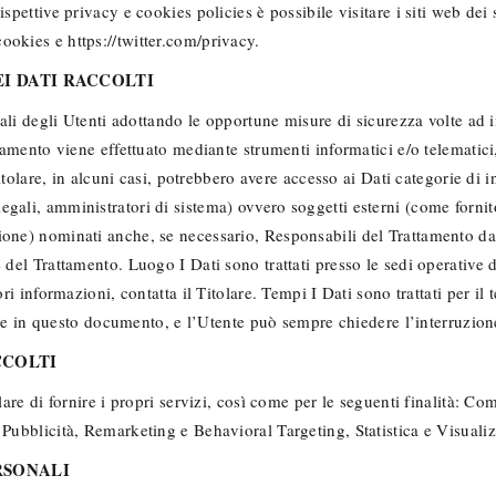
ispettive privacy e cookies policies è possibile visitare i siti web de
okies e https://twitter.com/privacy.
I DATI RACCOLTI
onali degli Utenti adottando le opportune misure di sicurezza volte ad 
ttamento viene effettuato mediante strumenti informatici e/o telematic
Titolare, in alcuni casi, potrebbero avere accesso ai Dati categorie di i
ali, amministratori di sistema) ovvero soggetti esterni (come fornitori 
ione) nominati anche, se necessario, Responsabili del Trattamento da 
del Trattamento. Luogo I Dati sono trattati presso le sedi operative de
ori informazioni, contatta il Titolare. Tempi I Dati sono trattati per i
ritte in questo documento, e l’Utente può sempre chiedere l’interruzio
CCOLTI
lare di fornire i propri servizi, così come per le seguenti finalità: C
 Pubblicità, Remarketing e Behavioral Targeting, Statistica e Visuali
RSONALI