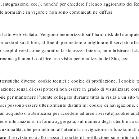
, integrazione, ecc.), nonché per chiedere l’elenco aggiornato dei Re
o le normative in vigore e non sono comunicati né diffusi.
te dal sito web visitato. Vengono memorizzati sull’hard disk del compu
mazioni su di loro, al fine di permettere o migliorare il servizio offe
o scopi diversi come garantire la sicurezza interna, amministrare il si
mente gli utenti o offrire una visita personalizzata del Sito, ecc.
eristiche diverse: cookie tecnici e cookie di profilazione. I cookie t
zione; senza di essi potresti non essere in grado di visualizzare corr
ile per mantenere l’utente collegato durante tutta la visita a un sit
ecnici possono essere ulteriormente distinti in: cookie di navigazione
n acquisto o autenticarsi per accedere ad aree riservate);cookie analy
liere informazioni, in forma aggregata, sul numero degli utenti e su co
funzionalità, che permettono all’utente la navigazione in funzione di u
rare il servizio reso allo stesso. I cookie di profilazione sono più sof