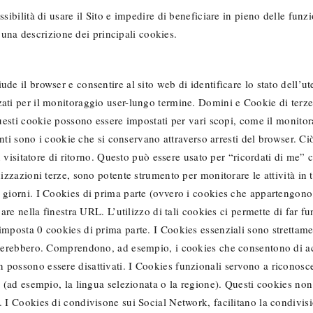
sibilità di usare il Sito e impedire di beneficiare in pieno delle funzi
to una descrizione dei principali cookies.
de il browser e consentire al sito web di identificare lo stato dell’ut
zati per il monitoraggio user-lungo termine. Domini e Cookie di terz
Questi cookie possono essere impostati per vari scopi, come il monitor
tenti sono i cookie che si conservano attraverso arresti del browser. C
un visitatore di ritorno. Questo può essere usato per “ricordati di me” 
izzazioni terze, sono potente strumento per monitorare le attività in tu
giorni. I Cookies di prima parte (ovvero i cookies che appartengono al
are nella finestra URL. L’utilizzo di tali cookies ci permette di far fu
imposta 0 cookies di prima parte. I Cookies essenziali sono strettam
ionerebbero. Comprendono, ad esempio, i cookies che consentono di ac
possono essere disattivati. I Cookies funzionali servono a riconoscer
ze (ad esempio, la lingua selezionata o la regione). Questi cookies n
. I Cookies di condivisone sui Social Network, facilitano la condivisi