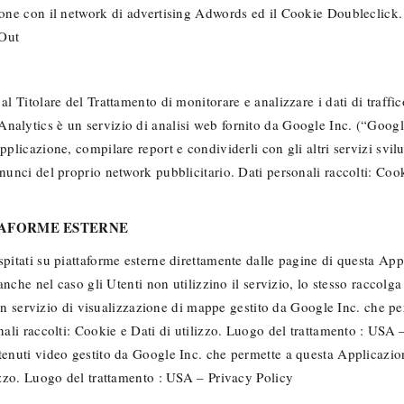
ione con il network di advertising Adwords ed il Cookie Doubleclick. D
 Out
al Titolare del Trattamento di monitorare e analizzare i dati di traff
alytics è un servizio di analisi web fornito da Google Inc. (“Google”
pplicazione, compilare report e condividerli con gli altri servizi svi
nnunci del proprio network pubblicitario. Dati personali raccolti: Coo
TAFORME ESTERNE
pitati su piattaforme esterne direttamente dalle pagine di questa Appl
nche nel caso gli Utenti non utilizzino il servizio, lo stesso raccolga d
ervizio di visualizzazione di mappe gestito da Google Inc. che perm
sonali raccolti: Cookie e Dati di utilizzo. Luogo del trattamento : U
enuti video gestito da Google Inc. che permette a questa Applicazione
lizzo. Luogo del trattamento : USA – Privacy Policy