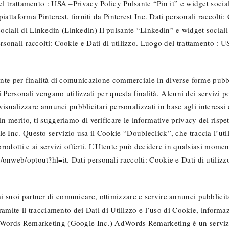
el trattamento : USA –Privacy Policy Pulsante “Pin it” e widget sociali 
piattaforma Pinterest, forniti da Pinterest Inc. Dati personali raccolti
ciali di Linkedin (Linkedin) Il pulsante “Linkedin” e widget sociali 
ersonali raccolti: Cookie e Dati di utilizzo. Luogo del trattamento : 
ente per finalità di comunicazione commerciale in diverse forme pubbli
ti Personali vengano utilizzati per questa finalità. Alcuni dei servizi 
 visualizzare annunci pubblicitari personalizzati in base agli interess
 in merito, ti suggeriamo di verificare le informative privacy dei ris
le Inc. Questo servizio usa il Cookie “Doubleclick”, che traccia l’ut
i prodotti e ai servizi offerti. L’Utente può decidere in qualsiasi mo
/onweb/optout?hl=it. Dati personali raccolti: Cookie e Dati di utiliz
 suoi partner di comunicare, ottimizzare e servire annunci pubblicita
tramite il tracciamento dei Dati di Utilizzo e l’uso di Cookie, informaz
AdWords Remarketing (Google Inc.) AdWords Remarketing è un servizi